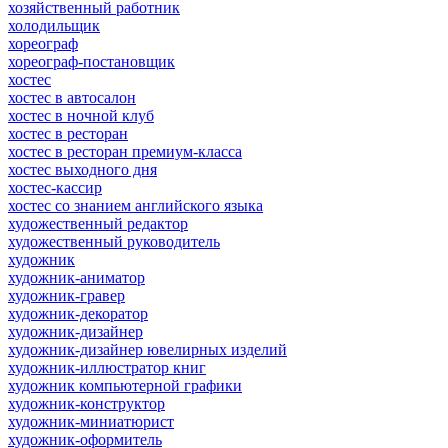
хозяйственный работник
холодильщик
хореограф
хореограф-постановщик
хостес
хостес в автосалон
хостес в ночной клуб
хостес в ресторан
хостес в ресторан премиум-класса
хостес выходного дня
хостес-кассир
хостес со знанием английского языка
художественный редактор
художественный руководитель
художник
художник-аниматор
художник-гравер
художник-декоратор
художник-дизайнер
художник-дизайнер ювелирных изделий
художник-иллюстратор книг
художник компьютерной графики
художник-конструктор
художник-миниатюрист
художник-оформитель