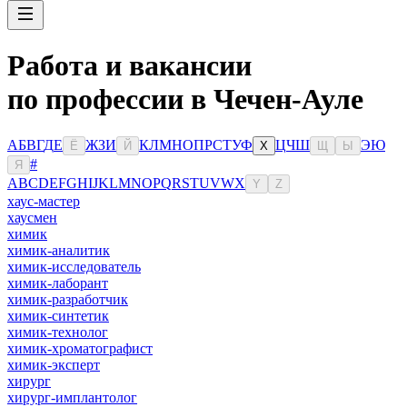
Работа и вакансии
по профессии в Чечен-Ауле
А
Б
В
Г
Д
Е
Ж
З
И
К
Л
М
Н
О
П
Р
С
Т
У
Ф
Ц
Ч
Ш
Э
Ю
Ё
Й
Х
Щ
Ы
#
Я
A
B
C
D
E
F
G
H
I
J
K
L
M
N
O
P
Q
R
S
T
U
V
W
X
Y
Z
хаус-мастер
хаусмен
химик
химик-аналитик
химик-исследователь
химик-лаборант
химик-разработчик
химик-синтетик
химик-технолог
химик-хроматографист
химик-эксперт
хирург
хирург-имплантолог