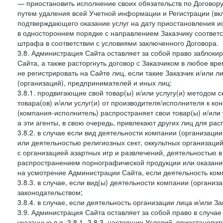
— приостановить исполнение своих обязательств по Договору
путем удаления всей Учетной информации и Регистрации (вк
подтверждающего оказание услуг на дату приостановления ис
в одностороннем порядке с направлением Заказчику соответ
штрафа в соответствии с условиями заключенного Договора.
3.8. Администрация Сайта оставляет за собой право заблоки
Сайта, а также расторгнуть договор с Заказчиком в любое в
не регистрировать на Сайте лиц, если такие Заказчик и/или 
(организаций), предпринимателей и иных лиц:
3.8.1. продвигающие свой товар(ы) и/или услугу(и) методом 
товара(ов) и/или услуг(и) от производителя/исполнителя к к
(компания-исполнитель) распространяет свои товар(ы) и/или 
а эти агенты, в свою очередь, привлекают других лиц для ра
3.8.2. в случае если вид деятельности компании (организаци
или деятельностью религиозных сект, оккультных организаций
с организацией азартных игр и развлечений, деятельностью 
распространением порнографической продукции или оказанием
на усмотрение Администрации Сайта, если деятельность ком
3.8.3. в случае, если вид(ы) деятельности компании (органи
законодательством;
3.8.4. в случае, если деятельность организации лица и/или З
3.9. Администрация Сайта оставляет за собой право в случа
указанные в п. 3.8.1.-3.8.3. настоящих Условий, приостанови