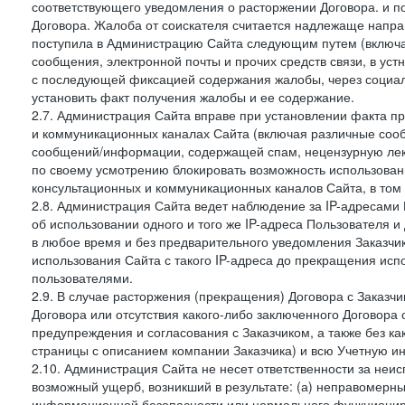
соответствующего уведомления о расторжении Договора. и п
Договора. Жалоба от соискателя считается надлежаще напра
поступила в Администрацию Сайта следующим путем (включая
сообщения, электронной почты и прочих средств связи, в уст
с последующей фиксацией содержания жалобы, через социа
установить факт получения жалобы и ее содержание.
2.7. Администрация Сайта вправе при установлении факта 
и коммуникационных каналах Сайта (включая различные сооб
сообщений/информации, содержащей спам, нецензурную лекс
по своему усмотрению блокировать возможность использов
консультационных и коммуникационных каналов Сайта, в том 
2.8. Администрация Сайта ведет наблюдение за IP-адресами 
об использовании одного и того же IP-адреса Пользователя 
в любое время и без предварительного уведомления Заказчи
использования Сайта с такого IP-адреса до прекращения исп
пользователями.
2.9. В случае расторжения (прекращения) Договора с Заказч
Договора или отсутствия какого-либо заключенного Договора
предупреждения и согласования с Заказчиком, а также без к
страницы с описанием компании Заказчика) и всю Учетную и
2.10. Администрация Сайта не несет ответственности за неи
возможный ущерб, возникший в результате: (а) неправомерн
информационной безопасности или нормального функциониров