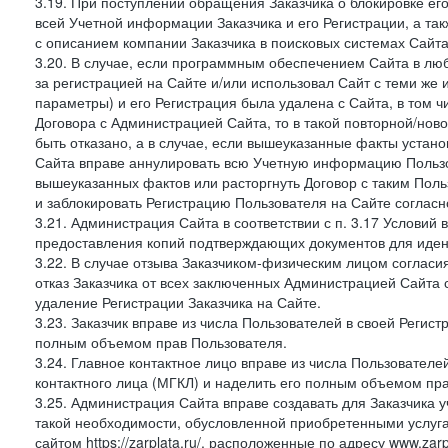
3.19. При поступлении обращения Заказчика о блокировке е
всей Учетной информации Заказчика и его Регистрации, а т
с описанием компании Заказчика в поисковых системах Сайт
3.20. В случае, если программным обеспечением Сайта в лю
за регистрацией на Сайте и/или использовал Сайт с теми же
параметры) и его Регистрация была удалена с Сайта, в том 
Договора с Администрацией Сайта, то в такой повторной/но
быть отказано, а в случае, если вышеуказанные факты уста
Сайта вправе аннулировать всю Учетную информацию Пользо
вышеуказанных фактов или расторгнуть Договор с таким По
и заблокировать Регистрацию Пользователя на Сайте согласн
3.21. Администрация Сайта в соответствии с п. 3.17 Условий
предоставления копий подтверждающих документов для идент
3.22. В случае отзыва Заказчиком-физическим лицом согласи
отказ Заказчика от всех заключенных Администрацией Сайта с
удаление Регистрации Заказчика на Сайте.
3.23. Заказчик вправе из числа Пользователей в своей Регист
полным объемом прав Пользователя.
3.24. Главное контактное лицо вправе из числа Пользователе
контактного лица (МГКЛ) и наделить его полным объемом пр
3.25. Администрация Сайта вправе создавать для Заказчика уче
такой необходимости, обусловленной приобретенными услугам
сайтом https://zarplata.ru/, расположенные по адресу www.zarpl