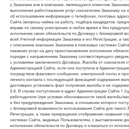
у Заказчика или в компанию, являющуюся клиентом Заказчика
выполнения работ/оказания услуг соискателем Заказчику на о
об использовании информации о телефонах, почтовых адреса
Сайта (вопросы найма на работу, подбора кандидатов, пред
вправе по своему усмотрению в любое время и без предупреж
исполнение своих обязательств по Договору с блокировкой в
всей Учетной информации Заказчика и его Регистрации, а т
с описанием компании Заказчика в поисковых системах Сайт
оказание услуг на дату приостановления исполнения обязате
порядке с направлением Заказчику соответствующего уведом
с условиями заключенного Договора. Жалоба от соискателя 
Администрацией Сайта, если она поступила в Администрацию 
посредством факсового сообщения, электронной почты и проч
личного контакта с последующей фиксацией содержания жал
достоверно установить факт получения жалобы и ее содержа
2.6. В случае поступления в адрес Администрации Сайта 1 (од
работодателя (при условии обоснованности такой жалобы/жа
и без предупреждения Заказчика, в отношении которого пост
с блокировкой возможности использования Сайта для такого 
Регистрации, а также прекращения отображения названия ст
системах Сайта, видимых Пользователям, с выставлением до
исполнения обязательств по Договору и отказаться от испол