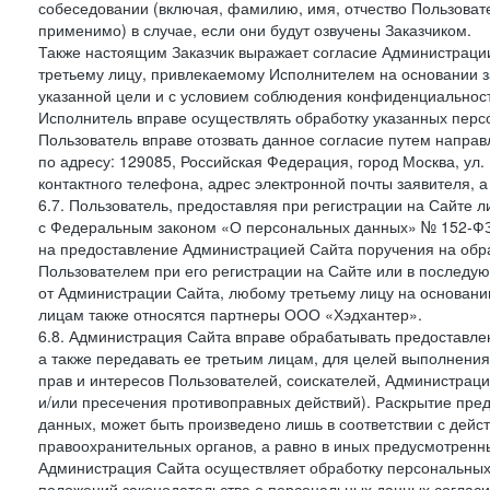
собеседовании (включая, фамилию, имя, отчество Пользоват
применимо) в случае, если они будут озвучены Заказчиком.
Также настоящим Заказчик выражает согласие Администраци
третьему лицу, привлекаемому Исполнителем на основании з
указанной цели и с условием соблюдения конфиденциальнос
Исполнитель вправе осуществлять обработку указанных персо
Пользователь вправе отозвать данное согласие путем напра
по адресу: 129085, Российская Федерация, город Москва, ул.
контактного телефона, адрес электронной почты заявителя, а
6.7. Пользователь, предоставляя при регистрации на Сайте 
с Федеральным законом «О персональных данных» № 152-ФЗ о
на предоставление Администрацией Сайта поручения на обр
Пользователем при его регистрации на Сайте или в последу
от Администрации Сайта, любому третьему лицу на основани
лицам также относятся партнеры ООО «Хэдхантер».
6.8. Администрация Сайта вправе обрабатывать предоставл
а также передавать ее третьим лицам, для целей выполнени
прав и интересов Пользователей, соискателей, Администраци
и/или пресечения противоправных действий). Раскрытие пр
данных, может быть произведено лишь в соответствии с дей
правоохранительных органов, а равно в иных предусмотренн
Администрация Сайта осуществляет обработку персональных
положений законодательства о персональных данных согласи