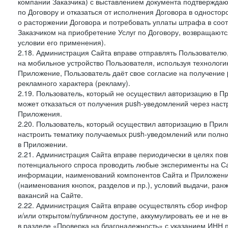
компании Заказчика) с выставлением документа подтверждаю
по Договору и отказаться от исполнения Договора в односто
о расторжении Договора и потребовать уплаты штрафа в соот
Заказчиком на приобретение Услуг по Договору, возвращаютс
условии его применения).
2.18. Администрация Сайта вправе отправлять Пользовател
на мобильное устройство Пользователя, используя технолог
Приложение, Пользователь даёт свое согласие на получение
рекламного характера (рекламу).
2.19. Пользователь, который не осуществил авторизацию в Пр
может отказаться от получения push-уведомлений через наст
Приложения.
2.20. Пользователь, который осуществил авторизацию в Прил
настроить тематику получаемых push-уведомлений или полнос
в Приложении.
2.21. Администрация Сайта вправе периодически в целях пов
потенциального спроса проводить любые эксперименты на Са
информации, наименований компонентов Сайта и Приложени
(наименования кнопок, разделов и пр.), условий выдачи, ран
вакансий на Сайте.
2.22. Администрация Сайта вправе осуществлять сбор инфо
и/или открытом/публичном доступе, аккумулировать ее и не в
в разделе «Проверка на благонадежность» с указанием ИНН 