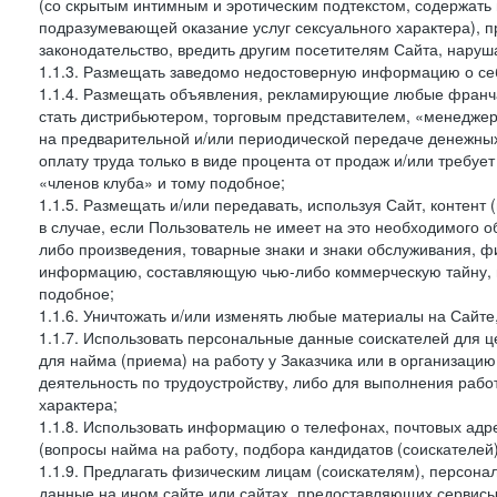
(со скрытым интимным и эротическим подтекстом, содержать
подразумевающей оказание услуг сексуального характера), 
законодательство, вредить другим посетителям Сайта, наруша
1.1.3. Размещать заведомо недостоверную информацию о себ
1.1.4. Размещать объявления, рекламирующие любые франча
стать дистрибьютером, торговым представителем, «менедже
на предварительной и/или периодической передаче денежны
оплату труда только в виде процента от продаж и/или требуе
«членов клуба» и тому подобное;
1.1.5. Размещать и/или передавать, используя Сайт, контент
в случае, если Пользователь не имеет на это необходимого 
либо произведения, товарные знаки и знаки обслуживания,
информацию, составляющую чью-либо коммерческую тайну, и
подобное;
1.1.6. Уничтожать и/или изменять любые материалы на Сайте
1.1.7. Использовать персональные данные соискателей для ц
для найма (приема) на работу у Заказчика или в организаци
деятельность по трудоустройству, либо для выполнения рабо
характера;
1.1.8. Использовать информацию о телефонах, почтовых адре
(вопросы найма на работу, подбора кандидатов (соискателей
1.1.9. Предлагать физическим лицам (соискателям), персон
данные на ином сайте или сайтах, предоставляющих сервисы 