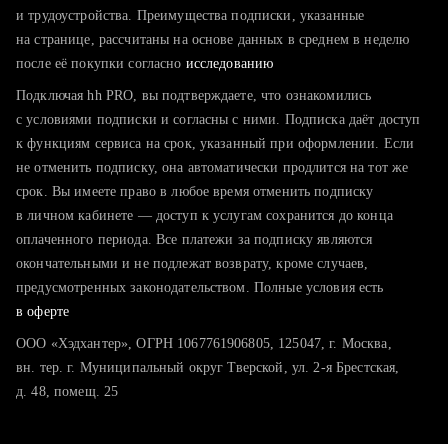
тратите много времени на поиск и вручную поднимаете
и трудоустройства. Преимущества подписки, указанные
резюме
на странице, рассчитаны на основе данных в среднем в неделю
после её покупки согласно
хотите сравнить себя с конкурентами и оценить шансы
исследованию
Подключая hh PRO, вы подтверждаете, что ознакомились
с условиями подписки и согласны с ними. Подписка даёт доступ
к функциям сервиса на срок, указанный при оформлении. Если
не отменить подписку, она автоматически продлится на тот же
срок. Вы имеете право в любое время отменить подписку
в личном кабинете — доступ к услугам сохранится до конца
оплаченного периода. Все платежи за подписку являются
окончательными и не подлежат возврату, кроме случаев,
предусмотренных законодательством. Полные условия есть
в оферте
ООО «Хэдхантер», ОГРН 1067761906805, 125047, г. Москва,
вн. тер. г. Муниципальный округ Тверской, ул. 2-я Брестская,
д. 48, помещ. 25